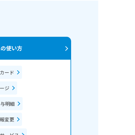
ムの使い方
カード
ージ
給与明細
報変更