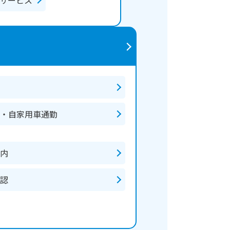
サービス
・自家用車通勤
内
認