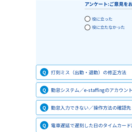
アンケート:ご意見を
役に立った
役に立たなかった
打刻ミス（出勤・退勤）の修正方法
勤怠システム／e-staffingのアカウ
勤怠入力できない／操作方法の確認先
電車遅延で遅刻した日のタイムカード