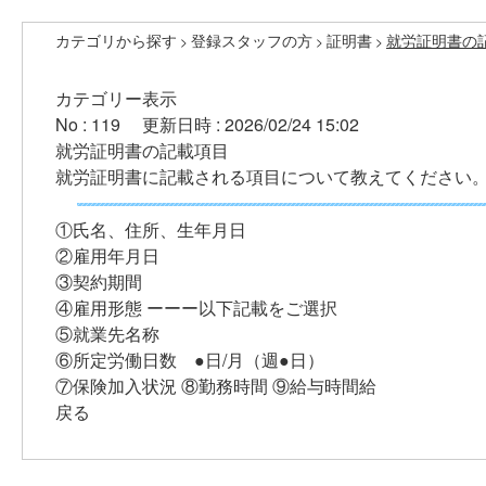
カテゴリから探す
登録スタッフの方
証明書
就労証明書の
>
>
>
カテゴリー表示
No : 119
更新日時 : 2026/02/24 15:02
就労証明書の記載項目
就労証明書に記載される項目について教えてください
①氏名、住所、生年月日
②雇用年月日
③契約期間
④雇用形態 ーーー以下記載をご選択
⑤就業先名称
⑥所定労働日数 ●日/月（週●日）
⑦保険加入状況 ⑧勤務時間 ⑨給与時間給
戻る